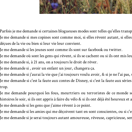
Parfois je me demande si certaines blogueuses modes sont telles qu'elles transp
Je me demande si mes copines sont comme moi, si elles rêvent autant, si elles p
déçues de la vie ou bien si leur vie leur convient.
Je me demande si les jeunes sont comme ils sont sur facebook ou twitter.
Je me demande où sont les gens qui rêvent, si ils se cachent ou si ils ont mis leu
Je me demande si, à 21 ans, on a toujours le droit de rêver.
Je me demande si , avoir un enfant un jour, changera ça.
Je me demande si j'aurai la vie que j'ai toujours voulu avoir, & si je ne l'ai pas, 
Je me demande si c'est la faute aux contes de Disney, si c'est la faute aux sér
trop.
Je me demande pourquoi les fous, meurtriers ou terroristes de ce monde so
histoires le soir, si ils ont appris à faire du vélo & si ils ont déjà été heureux e
Je me demande si les gens que j'aime rêvent à ce point.
Je me demande si les amies qui me déçoivent tant en sont conscientes, ou si c'
Je me demande si je serai toujours autant amoureuse, rêveuse, capricieuse, sens