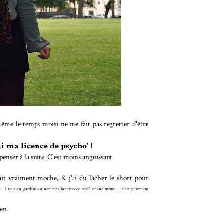
me le temps moisi ne me fait pas regretter d'être
ai ma licence de psycho' !
 penser à la suite. C'est moins angoissant.
sait vraiment moche, & j'ai du lâcher le short pour
es
( tout en gardant au nez mes lunettes de soleil quand même ... c'est purement
en.