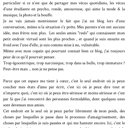
particulier si ce n'est que de partager mes vécus quotidiens, les vécus
d'une étudiante en psycho, ronde, amoureuse, qui aime la mode & la
musique, la photo et la bouffe.
Je ne vais jamais mentionner le fait que j'ai un blog lors d'une
conversation, même si la situation s'y prête. Mes parents n'en ont aucune
idée, mes frères non plus. Les seules amies "reels" qui connaissent mon
petit endroit virtuel sont les plus proches , et quand je suis ensuite en
froid avec l'une d'elle, je suis comme mise à nu, vulnérable.
Même avec mon copain qui pourtant connait bien ce blog, j'ai toujours
peur de ce qu'il pourrait penser.
Trop égocentrique, trop narcissique, trop dans sa bulle, trop immature ?
Peut-être mais ... non je ne pense pas.
Parce que cet espace me tient à cœur, c'est le seul endroit où je peux
coucher mes états d'âme par écrit, c'est ici où je peux dire tout et
n'importe quoi, c'est ici où je peux être sérieuse et moins sérieuse et c'est
par là que j'ai rencontré des personnes formidables, dont quelques unes
sont devenues mes amies.
Cet endroit est le seul où je peux parler librement de mon poids, des
choses par lesquelles je passe dans le processus d'amaigrissement, des
choses par lesquelles je suis passées et qui me hantent encore. Ici, c'est le