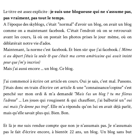
Le titre est assez explicite :
je suis une blogueuse qui ne s'assume pas,
pas vraiment, pas tout le temps.
A l'époque des skyblogs, c'était "normal" d'avoir un blog, on avait un blog
comme on a maintenant facebook. C'était l'endroit où on se retrouvait
avant les cours, là où on postait les photos prises le jour même, où on
déblatérait notre vie d'ados.
Maintenant, la norme c'est facebook. Et bien sûr que j'ai facebook.
( Même
si au départ j'étais la seule & que c'était ma corres américaine qui avait insisté
pour que j'm'y inscrive)
Mais j'ai aussi encore ... un blog. Ce blog.
J'ai commencé à écrire cet article en cours. Oui je sais, c'est mal. Passons.
J'étais donc en train d'écrire cet article & une "connaissance/copine" s'est
penché sur mon ordi & m'a demandé
"Mais t'as un blog ? tu me fileras
l'adresse"
... Les joues qui rougissent & qui chauffent, j'ai balbutié un
" oui
oui mais j'le donne pas trop"
. Elle m'a répondu qu'on lui en avait déjà parlé,
mais qu'elle savait plus qui. Bien. Bon.
Et là je me suis rendue compte que non je n'assumais pas. Je n'assumais
pas le fait d'écrire encore, à bientôt 22 ans, un blog. Un blog sans but