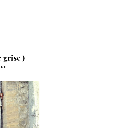
 grise )
ODE