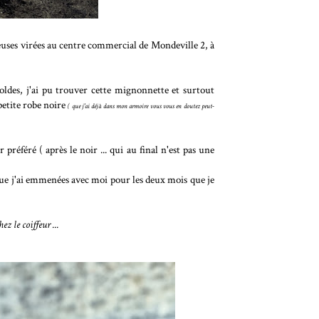
ses virées au centre commercial de Mondeville 2, à
oldes, j'ai pu trouver cette mignonnette et surtout
petite robe noire
( que j'ai déjà dans mon armoire vous vous en doutez peut-
éféré ( après le noir ... qui au final n'est pas une
ue j'ai emmenées avec moi pour les deux mois que je
ez le coiffeur ...