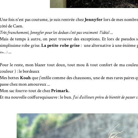
Une fois n'est pas coutume, je suis rentrée chez
Jennyfer
lors de mes nombreu
côté de Caen.
Très franchement, Jennyfer pour les dodues c'est pas vraiment l'idéal ...
Mais de temps à autre, on peut trouver des exceptions. Et lors de pseudos s
simplissime robe grise.
La petite robe grise
: une alternative à une énième 
...
être ... )
Pour le reste, mon blazer tout doux, tout mou & tout confort de ma couleur pr
couleur ) : le bordeaux
Mes bottes
Koah
que j'enfile comme des chaussons, une de mes rares paires q
passe chez mon amoureux ...
Mon sac fourre-tout de chez
Primark.
Et ma nouvelle coiffurequisauve : le bun.
J'ai d'ailleurs prévu de bientôt de passer ch