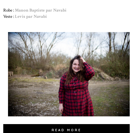
Robe :
Manon Baptiste par Navabi
Veste :
Levis par Navabi
READ MORE