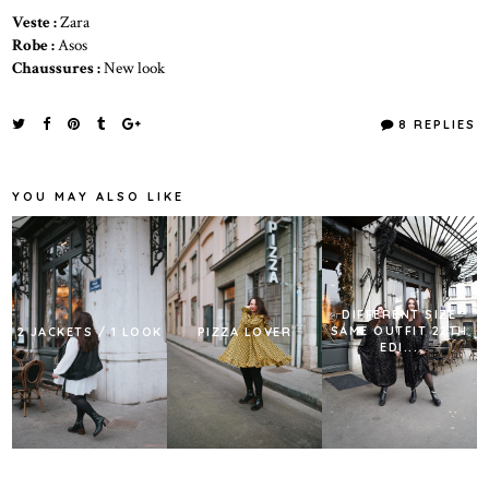
Veste :
Zara
Robe :
Asos
Chaussures :
New look
8 REPLIES
YOU MAY ALSO LIKE
DIFFERENT SIZE
SAME OUTFIT 22TH
2 JACKETS / 1 LOOK
PIZZA LOVER
EDI...