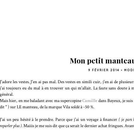
Mon petit manteau
9 FÉVRIER 2014
•
MOD
J'adore les vestes. J'en ai pas mal. Des vestes en simili cuir, j'en ai de plusi
j'ai toujours eu du mal à en trouver un qui m'allait. La faute sans doute à ma
général.
Mais hier, en me baladant avec ma supercopine
Camille
dans Bayeux, je suis
dit " ) sur LE manteau, de la marque Vila soldé à -50 %.
J'ai un peu hésité à le prendre. Parce que j'ai un voyage à financer
( je pars
reparler plus )
. Maiiis je me suis dit que ça serait le dernier achat fringues. Av