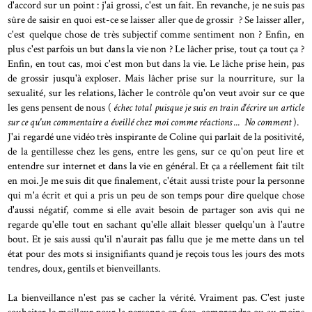
d'accord sur un point : j'ai grossi, c'est un fait. En revanche, je ne suis pas
sûre de saisir en quoi est-ce se laisser aller que de grossir ? Se laisser aller,
c'est quelque chose de très subjectif comme sentiment non ? Enfin, en
plus c'est parfois un but dans la vie non ? Le lâcher prise, tout ça tout ça ?
Enfin, en tout cas, moi c'est mon but dans la vie. Le lâche prise hein, pas
de grossir jusqu'à exploser. Mais lâcher prise sur la nourriture, sur la
sexualité, sur les relations, lâcher le contrôle qu'on veut avoir sur ce que
les gens pensent de nous (
échec total puisque je suis en train d'écrire un article
sur ce qu'un commentaire a éveillé chez moi comme réactions ... No comment
).
J'ai regardé une vidéo très inspirante de Coline qui parlait de la positivité,
de la gentillesse chez les gens, entre les gens, sur ce qu'on peut lire et
entendre sur internet et dans la vie en général. Et ça a réellement fait tilt
en moi. Je me suis dit que finalement, c'était aussi triste pour la personne
qui m'a écrit et qui a pris un peu de son temps pour dire quelque chose
d'aussi négatif, comme si elle avait besoin de partager son avis qui ne
regarde qu'elle tout en sachant qu'elle allait blesser quelqu'un à l'autre
bout. Et je sais aussi qu'il n'aurait pas fallu que je me mette dans un tel
état pour des mots si insignifiants quand je reçois tous les jours des mots
tendres, doux, gentils et bienveillants.
La bienveillance n'est pas se cacher la vérité. Vraiment pas. C'est juste
souhaiter le meilleur pour la personne en face, comprendre ou au moins