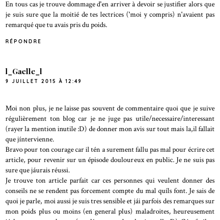
En tous cas je trouve dommage d'en arriver à devoir se justifier alors que
je suis sure que la moitié de tes lectrices ('moi y compris) n'avaient pas
remarqué que tu avais pris du poids.
RÉPONDRE
l_Gaelle_l
9 JUILLET 2015 À 12:49
Moi non plus, je ne laisse pas souvent de commentaire quoi que je suive
régulièrement ton blog car je ne juge pas utile/necessaire/interessant
(rayer la mention inutile :D) de donner mon avis sur tout mais la,il fallait
que jíntervienne.
Bravo pour ton courage car il tén a surement fallu pas mal pour écrire cet
article, pour revenir sur un épisode douloureux en public. Je ne suis pas
sure que jáurais réussi.
Je trouve ton article parfait car ces personnes qui veulent donner des
conseils ne se rendent pas forcement compte du mal quíls font. Je sais de
quoi je parle, moi aussi je suis tres sensible et jái parfois des remarques sur
mon poids plus ou moins (en general plus) maladroites, heureusement