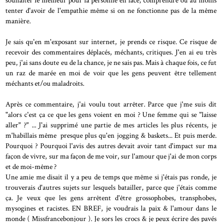
tenter d'avoir de l'empathie même si on ne fonctionne pas de la même
manière.
Je sais qu'en m'exposant sur internet, je prends ce risque. Ce risque de
recevoir des commentaires déplacés, méchants, critiques. J'en ai eu très
peu, j'ai sans doute eu de la chance, je ne sais pas. Mais à chaque fois, ce fut
un raz de marée en moi de voir que les gens peuvent être tellement
méchants et/ou maladroits.
Après ce commentaire, j'ai voulu tout arrêter. Parce que j'me suis dit
"alors c'est ça ce que les gens voient en moi ? Une femme qui se "laisse
aller" ?" ... J'ai supprimé une partie de mes articles les plus récents, je
m'habillais même presque plus qu'en jogging & baskets... Et puis merde.
Pourquoi ? Pourquoi l'avis des autres devait avoir tant d'impact sur ma
façon de vivre, sur ma façon de me voir, sur l'amour que j'ai de mon corps
et de moi-même ?
Une amie me disait il y a peu de temps que même si j'étais pas ronde, je
trouverais d'autres sujets sur lesquels batailler, parce que j'étais comme
ça. Je veux que les gens arrêtent d'être grossophobes, transphobes,
mysogines et racistes. EN BREF, je voudrais la paix & l'amour dans le
monde ( Missfrancebonjour ). Je sors les crocs & je peux écrire des pavés