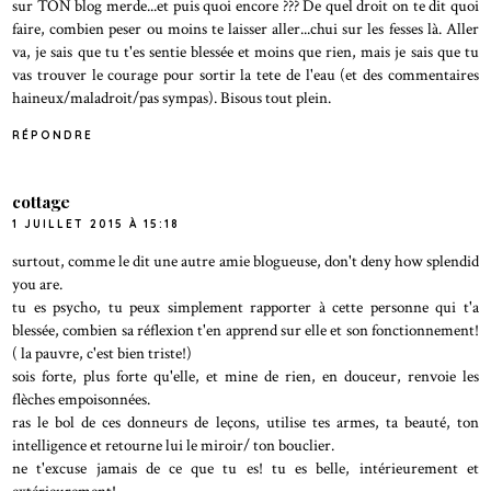
sur TON blog merde...et puis quoi encore ??? De quel droit on te dit quoi
faire, combien peser ou moins te laisser aller...chui sur les fesses là. Aller
va, je sais que tu t'es sentie blessée et moins que rien, mais je sais que tu
vas trouver le courage pour sortir la tete de l'eau (et des commentaires
haineux/maladroit/pas sympas). Bisous tout plein.
RÉPONDRE
cottage
1 JUILLET 2015 À 15:18
surtout, comme le dit une autre amie blogueuse, don't deny how splendid
you are.
tu es psycho, tu peux simplement rapporter à cette personne qui t'a
blessée, combien sa réflexion t'en apprend sur elle et son fonctionnement!
( la pauvre, c'est bien triste!)
sois forte, plus forte qu'elle, et mine de rien, en douceur, renvoie les
flèches empoisonnées.
ras le bol de ces donneurs de leçons, utilise tes armes, ta beauté, ton
intelligence et retourne lui le miroir/ ton bouclier.
ne t'excuse jamais de ce que tu es! tu es belle, intérieurement et