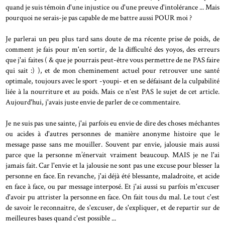
quand je suis témoin d'une injustice ou d'une preuve d'intolérance ... Mais
pourquoi ne serais-je pas capable de me battre aussi POUR moi ?
Je parlerai un peu plus tard sans doute de ma récente prise de poids, de
comment je fais pour m'en sortir, de la difficulté des yoyos, des erreurs
que j'ai faites ( & que je pourrais peut-être vous permettre de ne PAS faire
qui sait :) ), et de mon cheminement actuel pour retrouver une santé
optimale, toujours avec le sport -youpi- et en se défaisant de la culpabilité
liée à la nourriture et au poids. Mais ce n'est PAS le sujet de cet article.
Aujourd'hui, j'avais juste envie de parler de ce commentaire.
Je ne suis pas une sainte, j'ai parfois eu envie de dire des choses méchantes
ou acides à d'autres personnes de manière anonyme histoire que le
message passe sans me mouiller. Souvent par envie, jalousie mais aussi
parce que la personne m’énervait vraiment beaucoup. MAIS je ne l'ai
jamais fait. Car l'envie et la jalousie ne sont pas une excuse pour blesser la
personne en face. En revanche, j'ai déjà été blessante, maladroite, et acide
en face à face, ou par message interposé. Et j'ai aussi su parfois m'excuser
d'avoir pu attrister la personne en face. On fait tous du mal. Le tout c'est
de savoir le reconnaitre, de s'excuser, de s'expliquer, et de repartir sur de
meilleures bases quand c'est possible ...