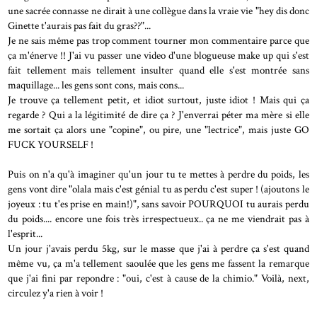
une sacrée connasse ne dirait à une collègue dans la vraie vie "hey dis donc
Ginette t'aurais pas fait du gras??"...
Je ne sais même pas trop comment tourner mon commentaire parce que
ça m'énerve !! J'ai vu passer une video d'une blogueuse make up qui s'est
fait tellement mais tellement insulter quand elle s'est montrée sans
maquillage... les gens sont cons, mais cons...
Je trouve ça tellement petit, et idiot surtout, juste idiot ! Mais qui ça
regarde ? Qui a la légitimité de dire ça ? J'enverrai péter ma mère si elle
me sortait ça alors une "copine", ou pire, une "lectrice", mais juste GO
FUCK YOURSELF !
Puis on n'a qu'à imaginer qu'un jour tu te mettes à perdre du poids, les
gens vont dire "olala mais c'est génial tu as perdu c'est super ! (ajoutons le
joyeux : tu t'es prise en main!)", sans savoir POURQUOI tu aurais perdu
du poids.... encore une fois très irrespectueux.. ça ne me viendrait pas à
l'esprit...
Un jour j'avais perdu 5kg, sur le masse que j'ai à perdre ça s'est quand
même vu, ça m'a tellement saoulée que les gens me fassent la remarque
que j'ai fini par repondre : "oui, c'est à cause de la chimio." Voilà, next,
circulez y'a rien à voir !