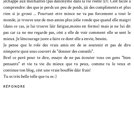
jéchappe aux mechantes (pas dánonyme dans la vie reelle :D). Cést facile a
comprendre: des que je perds un peu de poids, jái des compliments et plus
rien si je grossi ... Pourtant etre mince ne va pas forcement a tout le
monde, je trouve une de mes amies plus jolie ronde que quand elle maigri
(dans ce cas, je lui trouve láir fatigue,moins en forme) mais je ne lui dit
pas car ca ne me regarde pas, cést a elle de voir comment elle se sent le
mieux. Je léncourage juste a faire ce dont elle a envie, besoin.
Je pense que le role des vrais amis est de se soutenir et pas de dire
nímporte quoi sous couvert de "donner des conseils".
Bref ce pavé pour te dire, essaye de ne pas écouter tous ces gens "bien
pensants" et vie ta vie du mieux que tu peux, comme tu le veux et
continue ton blog, cést une vraie bouffée dáir frais!
Tu es très belle telle que tu es :)
RÉPONDRE