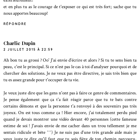
extérieurement!
et en plus tu as le courage de t'exposer ce qui est très fort; sache que tu
nous apportes beaucoup!
RÉPONDRE
Charlie Dupin
2 JUILLET 2015 À 22:59
Ah bon tu as grossi ? Oo' J'ai envie d'écrire et alors ? Si tu te sens bien ta
peau, c'est le principal. Si ce n'est pas le cas à toi d'analyser pourquoi et de
chercher des solutions. Je ne veux pas être directive, je sais très bien que
tu es assez grande pour t'occuper de ta vie.
Je veux juste dire que les gens n'ont pas à faire ce genre de commentaires.
Je pense également que ça t'a fait réagir parce que tu te bats contre
certains démons et que la personne t'a renvoyé à des souvenirs pas très
joyeux. On est tous comme ça ! Hier encore, j'ai totalement perdu pied
quand je devais montrer une vidéo devant 40 personnes (cette fameuse
estime de soi ! J'avais envie de me cacher dans un trou tellement je me
sentais ridicule et bête ^^) Je ne suis pas d'une très grande aide mais je
veux juste te dire qu'il faut que tu sois fière de ton chemin parcouru,