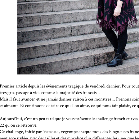
Premier article depuis les évènements tragique de vendredi dernier. Pour tout di
très gros passage à vide comme la majorité des français ...
Mais il faut avancer et ne jamais donner raison à ces monstres ... Prenons so
et aimants. Et continuons de faire ce que l'on aime, ce qui nous fait plaisir, c
Aujourd'hui, c'est un peu tard que je vous présente le challenge french curves
22 qu'on se retrouve.
Ce challenge, initié par
Vanoue
, regroupe chaque mois des blogueuses fran
peut être stylées avec des tailles et des morphos plus différentes les unes que les