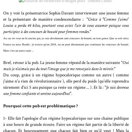
On y voit la présentatrice Sophie Davant interviewant une jeune femme
et la présentant de manière condescendante : "
Grâce à "Comme j'aime"
Louise a perdu 44 kilos, pourtant vous aviez l'air de vous assumer puisque vous
participiez à des concours de beauté pour femmes rondes
."
Au cas où vous ne le sauriez pas, je suis absolument anti concours de beauté, en tout genre. Que ce soit miss
France ou miss Ronde : je trouve qu'en 2018, on ne peut décemment pas continuer les concours de beauté.
Mais c'est un autre sujet ...
Bref, retour à la pub. La jeune femme répond de la manière suivante "
Oui
mais je n'aimais pas du tout l'image que je me renvoyais dans le miroir.
"
Du coup, grâce à un régime hypocalorique comme un autre ( comme
j'aime n'a rien de révolutionnaire ), elle perd du poids (qu'elle reprendra
sûrement d'ici 5 ans puisque ça reste un régime ... ). Et là : "
Je suis devenue
une femme confiante et sereine aujourd'hui
".
Pourquoi cette pub est problématique ?
1- Elle fait l'apologie d'un régime hypocalorique sur une chaine publique
à une heure de grande écoute. Faire un régime fait partie de la liberté de
chacun. Et heureusement que chacun fait bien ce qu'il veut ! Mais la