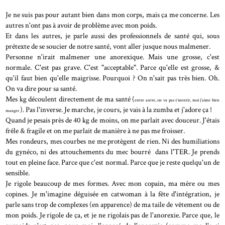
Je ne suis pas pour autant bien dans mon corps, mais ça me concerne. Les
autres n'ont pas à avoir de problème avec mon poids.
Et dans les autres, je parle aussi des professionnels de santé qui, sous
prétexte de se soucier de notre santé, vont aller jusque nous malmener.
Personne n'irait malmener une anorexique. Mais une grosse, c'est
normale. C'est pas grave. C'est "acceptable". Parce qu'elle est grosse, &
qu'il faut bien qu'elle maigrisse. Pourquoi ? On n'sait pas très bien. Oh.
On va dire pour sa santé.
Mes kg découlent directement de ma santé (
entre autre, on va pas s'mentir, moi j'aime bien
). Pas l'inverse. Je marche, je cours, je vais à la zumba et j'adore ça !
manger
Quand je pesais près de 40 kg de moins, on me parlait avec douceur. J'étais
frêle & fragile et on me parlait de manière à ne pas me froisser.
Mes rondeurs, mes courbes ne me protègent de rien. Ni des humiliations
du gynéco, ni des attouchements du mec bourré dans l'TER. Je prends
tout en pleine face. Parce que c'est normal. Parce que je reste quelqu'un de
sensible.
Je rigole beaucoup de mes formes. Avec mon copain, ma mère ou mes
copines. Je m'imagine déguisée en catwoman à la fête d'intégration, je
parle sans trop de complexes (en apparence) de ma taile de vêtement ou de
mon poids. Je rigole de ça, et je ne rigolais pas de l'anorexie. Parce que, le