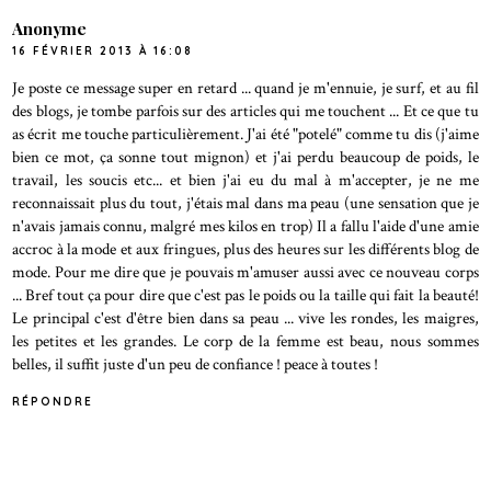
Anonyme
16 FÉVRIER 2013 À 16:08
Je poste ce message super en retard ... quand je m'ennuie, je surf, et au fil
des blogs, je tombe parfois sur des articles qui me touchent ... Et ce que tu
as écrit me touche particulièrement. J'ai été "potelé" comme tu dis (j'aime
bien ce mot, ça sonne tout mignon) et j'ai perdu beaucoup de poids, le
travail, les soucis etc... et bien j'ai eu du mal à m'accepter, je ne me
reconnaissait plus du tout, j'étais mal dans ma peau (une sensation que je
n'avais jamais connu, malgré mes kilos en trop) Il a fallu l'aide d'une amie
accroc à la mode et aux fringues, plus des heures sur les différents blog de
mode. Pour me dire que je pouvais m'amuser aussi avec ce nouveau corps
... Bref tout ça pour dire que c'est pas le poids ou la taille qui fait la beauté!
Le principal c'est d'être bien dans sa peau ... vive les rondes, les maigres,
les petites et les grandes. Le corp de la femme est beau, nous sommes
belles, il suffit juste d'un peu de confiance ! peace à toutes !
RÉPONDRE