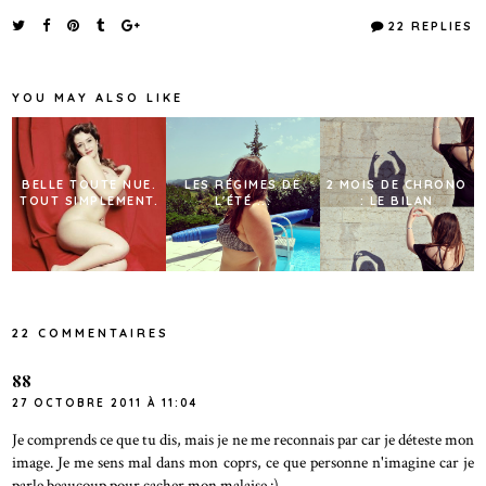
22 REPLIES
YOU MAY ALSO LIKE
BELLE TOUTE NUE.
LES RÉGIMES DE
2 MOIS DE CHRONO
TOUT SIMPLEMENT.
L'ÉTÉ ...
: LE BILAN
22 COMMENTAIRES
88
27 OCTOBRE 2011 À 11:04
Je comprends ce que tu dis, mais je ne me reconnais par car je déteste mon
image. Je me sens mal dans mon coprs, ce que personne n'imagine car je
parle beaucoup pour cacher mon malaise :)