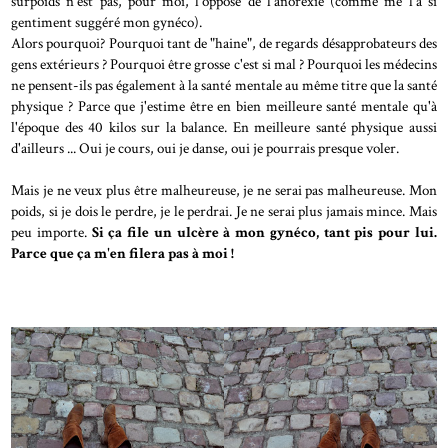
surpoids n'est pas, pour moi, l'opposé de l'anorexie (comme me l'a si
gentiment suggéré mon gynéco).
Alors pourquoi? Pourquoi tant de "haine", de regards désapprobateurs des
gens extérieurs ? Pourquoi être grosse c'est si mal ? Pourquoi les médecins
ne pensent-ils pas également à la santé mentale au même titre que la santé
physique ? Parce que j'estime être en bien meilleure santé mentale qu'à
l'époque des 40 kilos sur la balance. En meilleure santé physique aussi
d'ailleurs ... Oui je cours, oui je danse, oui je pourrais presque voler.
Mais je ne veux plus être malheureuse, je ne serai pas malheureuse. Mon
poids, si je dois le perdre, je le perdrai. Je ne serai plus jamais mince. Mais
peu importe.
Si ça file un ulcère à mon gynéco, tant pis pour lui.
Parce que ça m'en filera pas à moi !