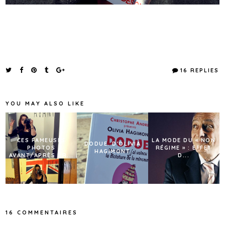
16 REPLIES
YOU MAY ALSO LIKE
CES FAMEUSES
LA MODE DU « NON
DODUE. D'OLIVIA
PHOTOS
RÉGIME » : EFFET
HAGIMONT
AVANT/APRÈS : R...
D...
16 COMMENTAIRES