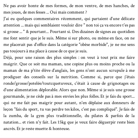
Ne pas avoir honte de mes formes, de mon ventre, de mes hanches, de
mes joues, de mes fesses ... Oui mais comment ?
J'ai eu quelques commentaires récemment, qui partaient d'une délicate
attention ... mais qui semblaient vouloir dire " non toi ça va encore t'es pas
si grosse ... " & pourtant... Pourtant si. Des dizaines de signes au quotidien
me font sentir que je le suis. Même si sur photo, ou même en face, on ne
me placerait pas d'office dans la catégorie "obèse morbide", je ne me sens
pas toujours à ma place à cause de ce que je suis.
Déjà, pour une raison des plus simples : on veut à tout prix me faire
maigrir. Que ce soit ma maman, une copine plus ou moins proche ou la
maman de ma p'tite élève d'anglais, les gens n'ont aucun scrupule à me
prodiguer des conseils sur la nutrition. Comme si, parce que j'étais
ronde/grosse/potelée/toutcquetuveux, c'était à cause de grignotages ou
d'une alimentation déplorable. Alors que non. Même si je suis une grosse
gourmande, je ne cède pas à mes envies les plus folles. Et je fais du sport...
qui ne me fait pas maigrir pour autant, n'en déplaise aux donneurs de
leçon "fais du sport, tu vas perdre tes kilos, c'est pas compliqué". Je fais de
la zumba, de la gym plus traditionnelle, du pilates & parfois de la
natation... et rien n'y fait. Les 15kg que je veux faire déguerpir reste bien
ancrés. Et je reste muette & honteuse.