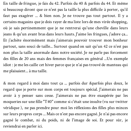
En taille de fringue, je fais du 42. Parfois du 40 & parfois du 44. Et même
si beaucoup diront que ce n'est pas la taille la plus difficile à porter, qu'il
faut pas exagérer ... & bien non. Je ne trouve pas tout partout. Il y a
certains magasins que je dois rayer de ma liste lors de mes virée shopping,
où je sais pertinemment que je ne rentrerai qu'une cheville dans leurs
jeans & qu'un avant bras dans leurs hauts. J'aime les fringues, j'adore ça...
Et j'achète énormément mais j'aimerais pouvoir trouver mon bonheur
partout, sans souci de taille... Surtout quand on sait qu'un 42 ce n'est pas
non plus la taille anormale dans notre société. Je ne parle pas forcement
des filles de 20 ans mais des femmes françaises en général ...Un exemple
idiot : je me les caille cet hiver parce que je n'ai pas trouvé de manteau qui
me plaisaient... à ma taille.
& mon regard à moi dans tout ça ... parfois dur &parfois plus doux, le
regard que je porte sur mon corps est toujours spécial. J'aimerais ne pas
avoir à y penser sans cesse. J'aimerais ne pas être exaspérée par les
moqueries sur une fille "T40" comme si c'était une insulte (vu sur twitter
véridique ), ne pas prendre pour moi les réflexions des filles plus minces
sur leurs propres corps ... Mais ce n'est pas encore gagné. Je n'ai pas encore
gagné le combat, ni du poids, ni de l'image de soi. Et pour sûr, je
reviendrai en parler ici.