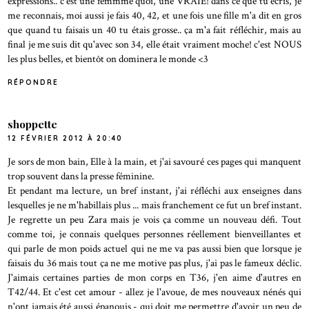
expressions.. c'est une femmme quoi, une VRAIE! dans ce que tu écris, je
me reconnais, moi aussi je fais 40, 42, et une fois une fille m'a dit en gros
que quand tu faisais un 40 tu étais grosse.. ça m'a fait réfléchir, mais au
final je me suis dit qu'avec son 34, elle était vraiment moche! c'est NOUS
les plus belles, et bientôt on dominera le monde <3
RÉPONDRE
shoppette
12 FÉVRIER 2012 À 20:40
Je sors de mon bain, Elle à la main, et j'ai savouré ces pages qui manquent
trop souvent dans la presse féminine.
Et pendant ma lecture, un bref instant, j'ai réfléchi aux enseignes dans
lesquelles je ne m'habillais plus ... mais franchement ce fut un bref instant.
Je regrette un peu Zara mais je vois ça comme un nouveau défi. Tout
comme toi, je connais quelques personnes réellement bienveillantes et
qui parle de mon poids actuel qui ne me va pas aussi bien que lorsque je
faisais du 36 mais tout ça ne me motive pas plus, j'ai pas le fameux déclic.
J'aimais certaines parties de mon corps en T36, j'en aime d'autres en
T42/44. Et c'est cet amour - allez je l'avoue, de mes nouveaux nénés qui
n'ont jamais été aussi épanouis - qui doit me permettre d'avoir un peu de