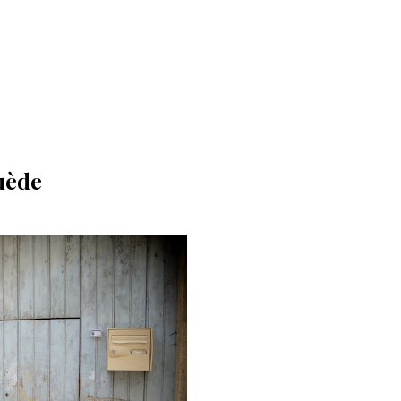
uède
E