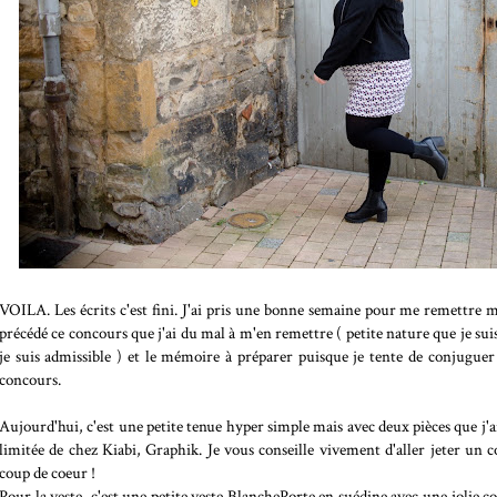
VOILA. Les écrits c'est fini. J'ai pris une bonne semaine pour me remettre
précédé ce concours que j'ai du mal à m'en remettre ( petite nature que je suis ha
je suis admissible ) et le mémoire à préparer puisque je tente de conjugu
concours.
Aujourd'hui, c'est une petite tenue hyper simple mais avec deux pièces que j'ai
limitée de chez Kiabi, Graphik. Je vous conseille vivement d'aller jeter un 
coup de coeur !
Pour la veste, c'est une petite veste BlanchePorte en suédine avec une jolie 