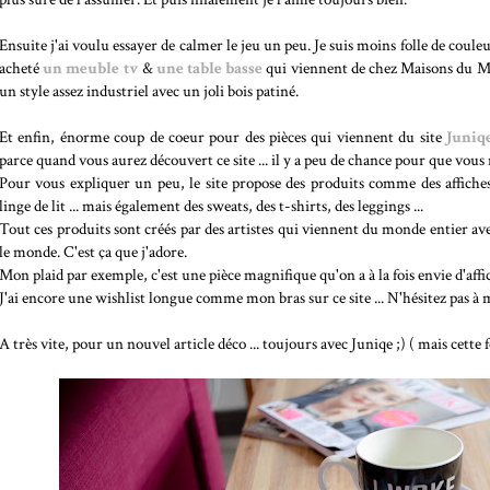
Ensuite j'ai voulu essayer de calmer le jeu un peu. Je suis moins folle de co
acheté
un meuble tv
&
une table basse
qui viennent de chez Maisons du Mo
un style assez industriel avec un joli bois patiné.
Et enfin, énorme coup de coeur pour des pièces qui viennent du site
Juniq
parce quand vous aurez découvert ce site ... il y a peu de chance pour que vous 
Pour vous expliquer un peu, le site propose des produits comme des affiches,
linge de lit ... mais également des sweats, des t-shirts, des leggings ...
Tout ces produits sont créés par des artistes qui viennent du monde entier ave
le monde. C'est ça que j'adore.
Mon plaid par exemple, c'est une pièce magnifique qu'on a à la fois envie d'affi
J'ai encore une wishlist longue comme mon bras sur ce site ... N'hésitez pas à m
A très vite, pour un nouvel article déco ... toujours avec Juniqe ;) ( mais cette f