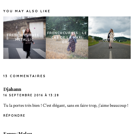
YOU MAY ALSO LIKE
FRENCHCURVES : LE
FRENCH CURVES :
FRENCH CURVES :
CAS DE LA MAXI
METALLIC
RETRO
DR...
13 COMMENTAIRES
Djahann
16 SEPTEMBRE 2016 À 13:28
Tu la portes très bien ! C'est élégant, sans en faire trop, j'aime beaucoup !
RÉPONDRE
Fanny/Malou