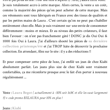
Je suis totalement accro à cette marque. Alors certes, la veste a un coût,
comme la majorité des pièces qu'on peut acheter de cette marque. Mais
ces vêtements sont tous fabriqués en France avec des tissus de qualités et
par les petites mains de Laura . C'est certain qu'on ne peut pas s'habiller
entièrement chez elle. Mais je suis vraiment sur une envie de consommer
différemment : moins et mieux. Et au niveau des petits créateurs, il faut
bien l'avouer : on n'est pas franchement gâté ! DONC je dis Oui Oui &
1000 fois Oui à Laura. J'ai d'ailleurs shooté les pièces de
sa dernière
collection printemps/été
et j'ai TROP hâte de découvrir la prochaine
collection. En attendant, filez sur le site : il y a des réductions !!
Et pour compenser cette pièce de luxe, j'ai enfilé un jean de chez Kiabi
absolument parfait. Les jeans plus size de chez Kiabi sont vraiment
confortables, ça me réconforte presque avec le fait d'en porter à nouveau
régulièrement ...
Veste :
Laura Begot
( actuellement à -50% soit 165€ et elle les vaut largement
!!) + code promo BXLAURA pour 10% en plus !
Jeans :
Kiabi