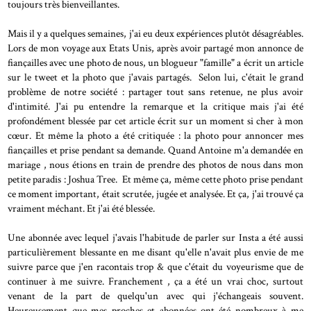
toujours très bienveillantes.
Mais il y a quelques semaines, j'ai eu deux expériences plutôt désagréables.
Lors de mon voyage aux Etats Unis, après avoir partagé mon annonce de
fiançailles avec une photo de nous, un blogueur "famille" a écrit un article
sur le tweet et la photo que j'avais partagés. Selon lui, c'était le grand
problème de notre société : partager tout sans retenue, ne plus avoir
d'intimité. J'ai pu entendre la remarque et la critique mais j'ai été
profondément blessée par cet article écrit sur un moment si cher à mon
cœur. Et même la photo a été critiquée : la photo pour annoncer mes
fiançailles et prise pendant sa demande. Quand Antoine m'a demandée en
mariage , nous étions en train de prendre des photos de nous dans mon
petite paradis : Joshua Tree. Et même ça, même cette photo prise pendant
ce moment important, était scrutée, jugée et analysée. Et ça, j'ai trouvé ça
vraiment méchant. Et j'ai été blessée.
Une abonnée avec lequel j'avais l'habitude de parler sur Insta a été aussi
particulièrement blessante en me disant qu'elle n'avait plus envie de me
suivre parce que j'en racontais trop & que c'était du voyeurisme que de
continuer à me suivre. Franchement , ça a été un vrai choc, surtout
venant de la part de quelqu'un avec qui j'échangeais souvent.
Heureusement que mes proches et abonnées ont été nombreux à me