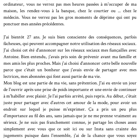
ordinateur, vous ne verrez pas mes heures passées à m'occuper de ma
maison, les rendez-vous à la banque, chez le courtier ou ... chez le
médecin. Vous ne verrez pas les gros moments de déprime qui ont pu
ponctuer mes années précédentes.
J'ai bientôt 27 ans. Je suis bien consciente des conséquences, parfois
fâcheuses, qui peuvent accompagner notre utilisation des réseaux sociaux.
J'ai choisi cet été d'annoncer sur les réseaux sociaux mes fiançailles avec
Antoine. Bien entendu, j'avais pris soin de prévenir avant ma famille et
mes amis les plus proches. Mais j'ai choisi d'annoncer cette belle nouvelle
parce que c'était un bonheur que j'avais envie de partager avec mes
lectrices, mes abonnées qui font aussi partie de ma vie.
Mon blog est une partie de ma vie, sans prétention. J'ai eu envie un jour
de l'ouvrir après une prise de poids importante et une envie de continuer
à m'habiller avec plaisir. Je l'ai parfois arrêté, puis repris. Au début, c'était
juste pour partager avec d'autres cet amour de la mode, pour avoir un
endroit sur lequel je puisse m'exprimer. Ça a pris un peu plus
d'importance au fil des ans, sans jamais que je ne me prenne vraiment au
sérieux. Je ne suis pas franchement connue, je partage les choses assez
simplement avec vous que ce soit ici ou sur Insta sans crainte des
jugements puisque dans l'ensemble, j'ai de la chance que vous soyez