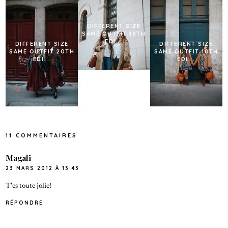
DIFFERENT SIZE
SAME OUTFIT 19TH
EDI...
DIFFERENT SIZE
DIFFERENT SIZE
SAME OUTFIT 20TH
SAME OUTFIT 18TH
EDI...
EDI...
11 COMMENTAIRES
Magali
23 MARS 2012 À 13:43
T'es toute jolie!
RÉPONDRE