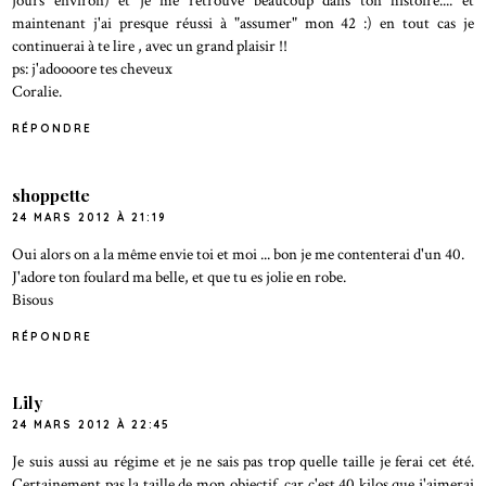
jours environ) et je me retrouve beaucoup dans ton histoire.... et
maintenant j'ai presque réussi à "assumer" mon 42 :) en tout cas je
continuerai à te lire , avec un grand plaisir !!
ps: j'adoooore tes cheveux
Coralie.
RÉPONDRE
shoppette
24 MARS 2012 À 21:19
Oui alors on a la même envie toi et moi ... bon je me contenterai d'un 40.
J'adore ton foulard ma belle, et que tu es jolie en robe.
Bisous
RÉPONDRE
Lily
24 MARS 2012 À 22:45
Je suis aussi au régime et je ne sais pas trop quelle taille je ferai cet été.
Certainement pas la taille de mon objectif, car c'est 40 kilos que j'aimerai