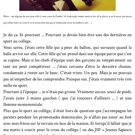
Photo : ma dégaine du jour pour aller à mon cours de Zumba ( & body sculpt ensuite mais ça lors de la photo, je ne le savais pas encore
que j'allais rester au cours et je ne savais donc pas que je n'allais plus avoir de jambes ce soir ...
)
Je dis ça. Et pourtant ... Pourtant je devais bien être une des dernières en
sport au collège.
Vous savez, j'étais cette fille qui a peur du ballon, qui sursaute quand la
balle arrive sur elle. Cette fille qu'on prend dans son équipe parce que c'est
sa copine. Mais si les chefs d'équipe sont des garçons au tempérament un
tant soi peut compétiteur ... j'étais certaine d'être la dernière choisie,
condamnée à rester sur le banc. C'était triste. Un peu. Mais je ne pouvais
pas m'empêcher de les comprendre. Puisque oui. J'étais vraiment très très
nulle en sport.
Pourtant à l'époque ... je n'étais pas grosse. Vraiment aucun souci de poids.
J'avais juste 2 mains gauches ( que j'ai toujours d'ailleurs ... ) et une
flemme monumentale.
Plus que le sport au collège, il était hors de question que j'accompagne les
parents pendant les promenades dominicales. Je n'allais pas jouer au foot
avec mes frères sur le terrain en face de la maison. Et lorsqu'il fallait que je
me mette à courir pour le cross du collège ( ou des JSP = Jeunes Sapeurs