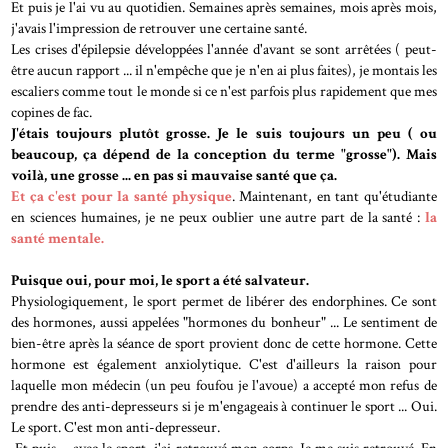
Et puis je l'ai vu au quotidien. Semaines après semaines, mois après mois,
j'avais l'impression de retrouver une certaine santé.
Les crises d'épilepsie développées l'année d'avant se sont arrêtées ( peut-
être aucun rapport ... il n'empêche que je n'en ai plus faites), je montais les
escaliers comme tout le monde si ce n'est parfois plus rapidement que mes
copines de fac.
J'étais toujours plutôt grosse. Je le suis toujours un peu ( ou
beaucoup, ça dépend de la conception du terme "grosse"). Mais
voilà, une grosse ... en pas si mauvaise santé que ça.
Et ça c'est pour la santé physique
. Maintenant, en tant qu'étudiante
en sciences humaines, je ne peux oublier une autre part de la santé :
la
santé mentale.
Puisque oui, pour moi, le sport a été salvateur.
Physiologiquement, le sport permet de libérer des endorphines. Ce sont
des hormones, aussi appelées "hormones du bonheur" ... Le sentiment de
bien-être après la séance de sport provient donc de cette hormone. Cette
hormone est également anxiolytique. C'est d'ailleurs la raison pour
laquelle mon médecin (un peu foufou je l'avoue) a accepté mon refus de
prendre des anti-depresseurs si je m'engageais à continuer le sport ... Oui.
Le sport. C'est mon anti-depresseur.