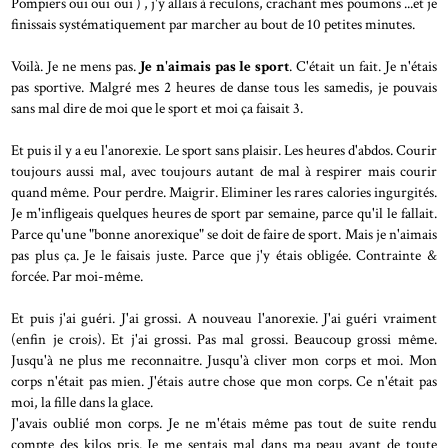
Pompiers oui oui oui ) , j'y allais à reculons, crachant mes poumons ...et je
finissais systématiquement par marcher au bout de 10 petites minutes.
Voilà. Je ne mens pas.
Je n'aimais pas le sport
. C'était un fait. Je n'étais
pas sportive. Malgré mes 2 heures de danse tous les samedis, je pouvais
sans mal dire de moi que le sport et moi ça faisait 3.
Et puis il y a eu l'anorexie. Le sport sans plaisir. Les heures d'abdos. Courir
toujours aussi mal, avec toujours autant de mal à respirer mais courir
quand même. Pour perdre. Maigrir. Eliminer les rares calories ingurgités.
Je m'infligeais quelques heures de sport par semaine, parce qu'il le fallait.
Parce qu'une "bonne anorexique" se doit de faire de sport. Mais je n'aimais
pas plus ça. Je le faisais juste. Parce que j'y étais obligée. Contrainte &
forcée. Par moi-même.
Et puis j'ai guéri. J'ai grossi. A nouveau l'anorexie. J'ai guéri vraiment
(enfin je crois). Et j'ai grossi. Pas mal grossi. Beaucoup grossi même.
Jusqu'à ne plus me reconnaitre. Jusqu'à cliver mon corps et moi. Mon
corps n'était pas mien. J'étais autre chose que mon corps. Ce n'était pas
moi, la fille dans la glace.
J'avais oublié mon corps. Je ne m'étais même pas tout de suite rendu
compte des kilos pris. Je me sentais mal dans ma peau avant de toute