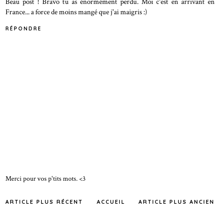
Beau post ! Bravo tu as énormément perdu. Moi c'est en arrivant en
France... a force de moins mangé que j'ai maigris :)
RÉPONDRE
Merci pour vos p'tits mots. <3
ARTICLE PLUS RÉCENT
ACCUEIL
ARTICLE PLUS ANCIEN