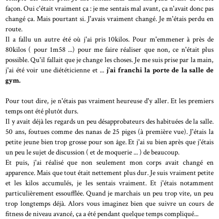
façon. Oui c'était vraiment ça : je me sentais mal avant, ça n'avait donc pas
changé ça. Mais pourtant si. J'avais vraiment changé. Je m'étais perdu en
route.
Il a fallu un autre été où j'ai pris 10kilos. Pour m'emmener à près de
80kilos ( pour 1m58 ...) pour me faire réaliser que non, ce n'était plus
possible. Qu'il fallait que je change les choses. Je me suis prise par la main,
j'ai été voir une diététicienne et ...
j'ai franchi la porte de la salle de
gym.
Pour tout dire, je n'étais pas vraiment heureuse d'y aller. Et les premiers
temps ont été plutôt durs.
Il y avait déjà les regards un peu désapprobateurs des habituées de la salle.
50 ans, foutues comme des nanas de 25 piges (à première vue). J'étais la
petite jeune bien trop grosse pour son âge. Et j'ai su bien après que j'étais
un peu le sujet de discussion ( et de moquerie ... ) de beaucoup.
Et puis, j'ai réalisé que non seulement mon corps avait changé en
apparence. Mais que tout était nettement plus dur. Je suis vraiment petite
et les kilos accumulés, je les sentais vraiment. Et j'étais notamment
particulièrement essoufflée. Quand je marchais un peu trop vite, un peu
trop longtemps déjà. Alors vous imaginez bien que suivre un cours de
fitness de niveau avancé, ça a été pendant quelque temps compliqué...