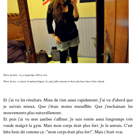
Photo du haut : il y a longtemps. 2011 je crois.
Photo du bas : ce matin. les mêmes fringues. il a juste fallu remonter le s
hort plus ha
ut sinon c'
était ridicule
Et j'ai vu les résultats. Mine de rien assez rapidement. J'ai vu d'abord que
je suivais mieux. Que j'étais moins essoufflée. Que j'enchainais les
mouvements plus naturellement.
Et puis j'ai vu mes jambes s'affiner. Je suis restée assez longtemps très
ronde malgré la gym. Mais mon corps était plus fort. Je le sentais. C'est
bête hein dit comme ça : "mon corps était plus fort". Mais c'était vrai.