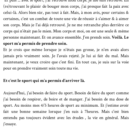
Et puis ... avec le sport, j'ai retrouvé mon corps. Je me suis retrouvé. En
(re)trouvant le plaisir de bouger mon corps, j'ai presque fait la paix avec
celui-là. Alors bien sûr, pas tout à fait. Mais, à mon avis, pour certains &
certaines, c'est un combat de toute une vie de réussir à s'aimer & à aimer
son corps. Mais je l'ai déjà retrouvé. Je ne me retranche plus derrière ce
corps qui n'était pas le mien. Mon corps et moi, on est une seule & même
personne maintenant. Et on avance ensemble. J'en prends soin.
Voilà. Le
sport m'a permis de prendre soin.
Et je crois que même lorsque je n'étais pas grosse, je n'en avais alors
jamais pris vraiment soin. Je l'avais rejeté. Je lui ai fait du mal. Mais
maintenant, je veux croire que c'est fini. En tout cas, je suis sur la voie
pour en prendre vraiment soin toute ma vie.
Et c'est le sport qui m'a permis d'arriver là.
Aujourd'hui, j'ai besoin de faire du sport. Besoin de faire du sport comme
j'ai besoin de respirer, de boire et de manger. J'ai besoin de ma dose de
sport. Au moins mes 4/5 heures de sport au minimum. Et j'estime avoir
fait une bonne semaine lorsque j'en suis à 7heures. Mais c'est bien
entendu pas toujours évident avec les études , la vie en général. Mais
j'essaye.