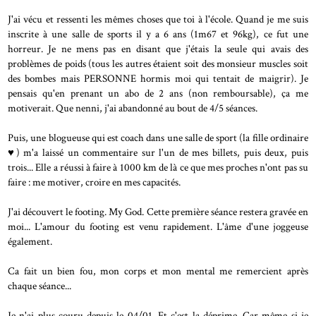
J'ai vécu et ressenti les mêmes choses que toi à l'école. Quand je me suis
inscrite à une salle de sports il y a 6 ans (1m67 et 96kg), ce fut une
horreur. Je ne mens pas en disant que j'étais la seule qui avais des
problèmes de poids (tous les autres étaient soit des monsieur muscles soit
des bombes mais PERSONNE hormis moi qui tentait de maigrir). Je
pensais qu'en prenant un abo de 2 ans (non remboursable), ça me
motiverait. Que nenni, j'ai abandonné au bout de 4/5 séances.
Puis, une blogueuse qui est coach dans une salle de sport (la fille ordinaire
♥) m'a laissé un commentaire sur l'un de mes billets, puis deux, puis
trois... Elle a réussi à faire à 1000 km de là ce que mes proches n'ont pas su
faire : me motiver, croire en mes capacités.
J'ai découvert le footing. My God. Cette première séance restera gravée en
moi... L'amour du footing est venu rapidement. L'âme d'une joggeuse
également.
Ca fait un bien fou, mon corps et mon mental me remercient après
chaque séance...
Je n'ai plus couru depuis le 04/01. Et c'est la déprime. Car même si je