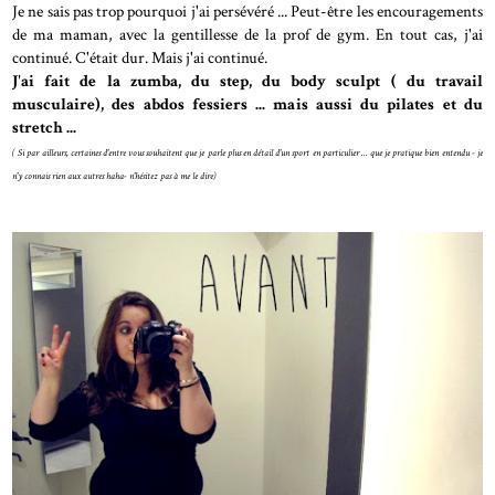
Je ne sais pas trop pourquoi j'ai persévéré ... Peut-être les encouragements
de ma maman, avec la gentillesse de la prof de gym. En tout cas, j'ai
continué. C'était dur. Mais j'ai continué.
J'ai fait de la zumba, du step, du body sculpt ( du travail
musculaire), des abdos fessiers ... mais aussi du pilates et du
stretch ...
( Si par ailleurs, certaines d'entre vous souhaitent que je parle plus en détail d'un sport en particulier ... que je pratique bien entendu - je
n'y connais rien aux autres haha- n'hésitez pas à me le dire)